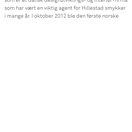
som er et dansk designutviklings- og interiør-firma
som har vært en viktig agent for Hillestad smykker
i mange år. I oktober 2012 ble den første norske
Broste Copenhagen butikken åpnet i Arendal.
Hillestad Galleri har ca.13 000 besøkende i året. I
dag er det 7 fulltidsansatte i virksomheten.
I jubileumsåret 2015 kunne Hillestad smykker feire
50 år og Hillestad Galleri 30 år.
Hillestad ligger i naturskjønne omgivelser i Tovdal i
Åmli kommune i Aust-Agder. Det er ei lita bygd
mellom Setesdal og Telemark. Tovdalselva renner
gjennom hele dalen og munner ut i Topdalsfjorden
ved Kristiansand. Det er fjell på begge sider som
strekker seg opp mot 860 moh. Det er vanligvis
stabile vinterforhold og varme somrer.