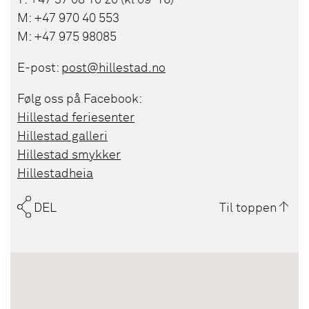
T: +47 37 08 10 20 (kl 09-16)
M: +47 970 40 553
M: +47 975 98085
E-post:
post@hillestad.no
Følg oss på Facebook:
Hillestad feriesenter
Hillestad galleri
Hillestad smykker
Hillestadheia
DEL
Til toppen