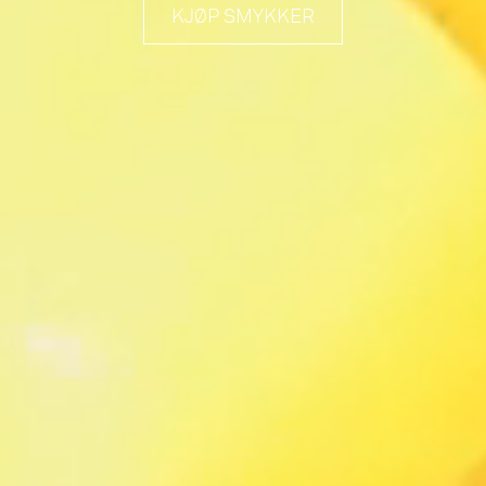
KJØP SMYKKER